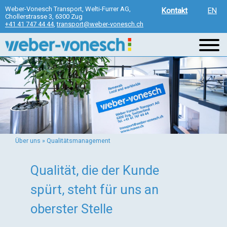
Direkt
Weber-Vonesch Transport, Welti-Furrer AG,
Kontakt
EN
Chollerstrasse 3, 6300 Zug
zum
+41 41 747 44 44
,
transport@weber-vonesch.ch
Inhalt
Über uns
»
Qualitätsmanagement
Sie
sind
Qualität, die der Kunde
hier
spürt, steht für uns an
oberster Stelle