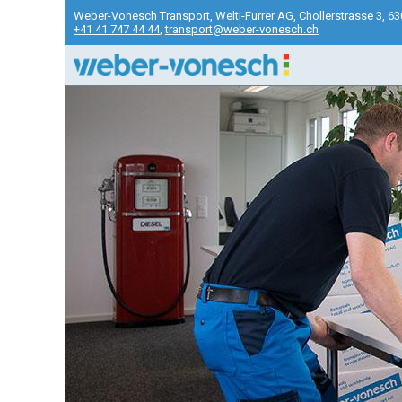
Weber-Vonesch Transport, Welti-Furrer AG, Chollerstrasse 3, 6
+41 41 747 44 44
,
transport@weber-vonesch.ch