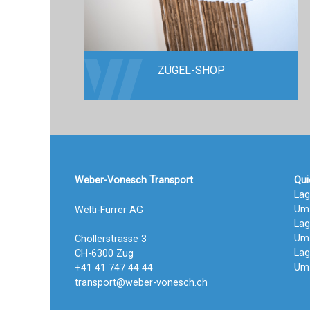
ZÜGEL-SHOP
Weber-Vonesch Transport
Qui
La
Um
Welti-Furrer AG
Lag
Um
Chollerstrasse 3
Lag
CH-6300 Zug
Um
+41 41 747 44 44
transport@weber-vonesch.ch