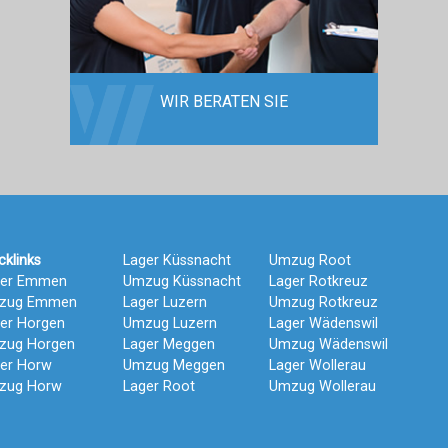
WIR BERATEN SIE
cklinks
Lager Küssnacht
Umzug Root
ger Emmen
Umzug Küssnacht
Lager Rotkreuz
zug Emmen
Lager Luzern
Umzug Rotkreuz
er Horgen
Umzug Luzern
Lager Wädenswil
zug Horgen
Lager Meggen
Umzug Wädenswil
er Horw
Umzug Meggen
Lager Wollerau
zug Horw
Lager Root
Umzug Wollerau