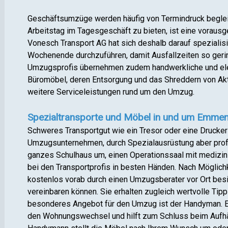
Geschäftsumzüge werden häufig von Termindruck begleit
Arbeitstag im Tagesgeschäft zu bieten, ist eine voraus
Vonesch Transport AG hat sich deshalb darauf speziali
Wochenende durchzuführen, damit Ausfallzeiten so geri
Umzugsprofis übernehmen zudem handwerkliche und el
Büromöbel, deren Entsorgung und das Shreddern von Akt
weitere Serviceleistungen rund um den Umzug.
Spezialtransporte und Möbel in und um Emmen
Schweres Transportgut wie ein Tresor oder eine Drucker
Umzugsunternehmen, durch Spezialausrüstung aber prof
ganzes Schulhaus um, einen Operationssaal mit medizini
bei den Transportprofis in besten Händen. Nach Möglich
kostenlos vorab durch einen Umzugsberater vor Ort bes
vereinbaren können. Sie erhalten zugleich wertvolle Tip
besonderes Angebot für den Umzug ist der Handyman. Er
den Wohnungswechsel und hilft zum Schluss beim Aufhä