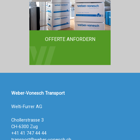
OFFERTE ANFORDERN
Weber-Vonesch Transport
Welti-Furrer AG
Chollerstrasse 3
CH-6300 Zug
+41 41 747 44 44
transport@weber-vonesch.ch