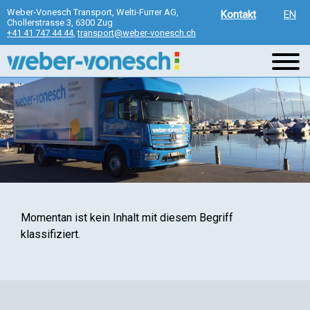
Direkt
Weber-Vonesch Transport, Welti-Furrer AG,
Kontakt
EN
Chollerstrasse 3, 6300 Zug
zum
+41 41 747 44 44
,
transport@weber-vonesch.ch
Inhalt
Momentan ist kein Inhalt mit diesem Begriff
klassifiziert.