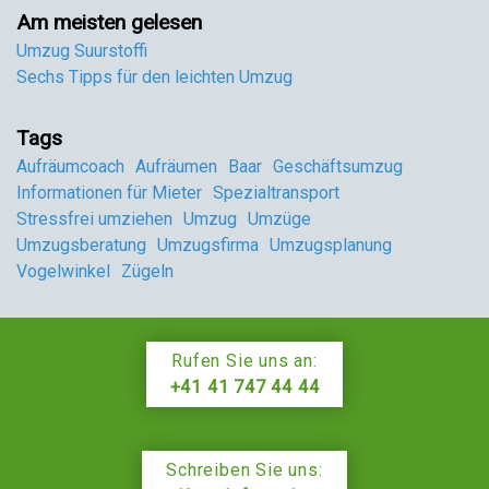
Am meisten gelesen
Umzug Suurstoffi
Sechs Tipps für den leichten Umzug
Tags
Aufräumcoach
Aufräumen
Baar
Geschäftsumzug
Informationen für Mieter
Spezialtransport
Stressfrei umziehen
Umzug
Umzüge
Umzugsberatung
Umzugsfirma
Umzugsplanung
Vogelwinkel
Zügeln
Rufen Sie uns an:
+41 41 747 44 44
Schreiben Sie uns: