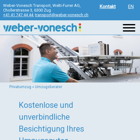
Direkt
Weber-Vonesch Transport, Welti-Furrer AG,
Kontakt
EN
Chollerstrasse 3, 6300 Zug
zum
+41 41 747 44 44
,
transport@weber-vonesch.ch
Inhalt
Privatumzug
»
Umzugsberater
Sie
sind
Kostenlose und
hier
unverbindliche
Besichtigung Ihres